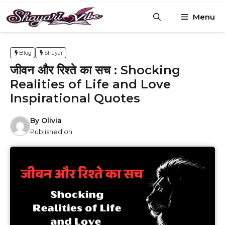
Skip
Menu
to
content
Blog
Shayar
जीवन और रिश्ते का सच : Shocking
Realities of Life and Love
Inspirational Quotes
By
Olivia
Published on: