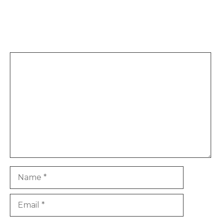
Leave a Comment
Comment
Name
Email