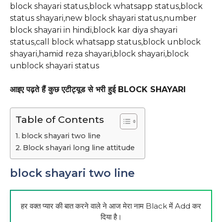
block shayari status,block whatsapp status,block
status shayari,new block shayari status,number
block shayari in hindi,block kar diya shayari
status,call block whatsapp status,block unblock
shayari,hamid reza shayari,block shayari,block
unblock shayari status
आइए पढ़ते हैं कुछ एटीट्यूड से भरी हुई BLOCK SHAYARI
Table of Contents
block shayari two line
Block shayari long line attitude
block shayari two line
हर वक्त प्यार की बात करने वाले ने आज मेरा नाम Black में Add कर
दिया है।