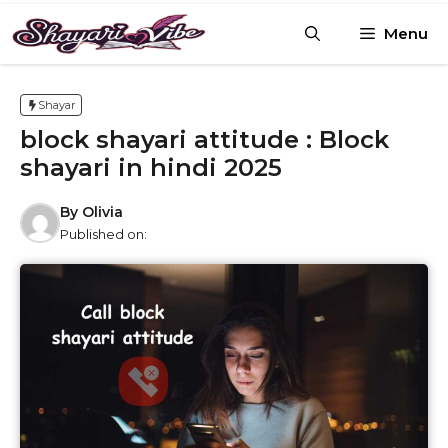
Skip
Menu
to
content
Shayar
block shayari attitude : Block
shayari in hindi 2025
By
Olivia
Published on: