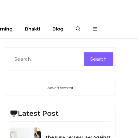
rning
Bhakti
Blog
Search
Search
---Advertisement---
Latest Post
The New Jersey Law Against