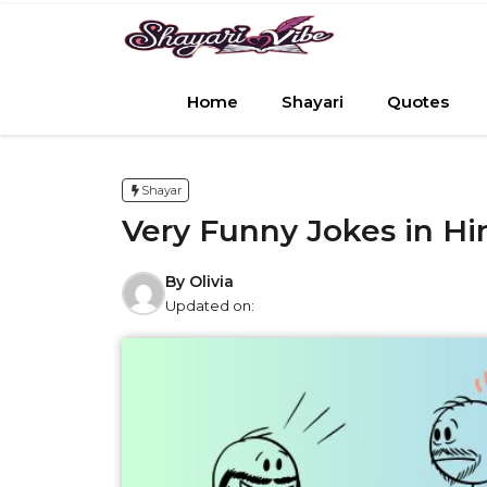
Skip
to
content
Home
Shayari
Quotes
Shayar
Very Funny Jokes in Hi
By
Olivia
Updated on: