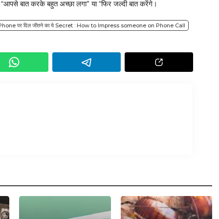
े “आपसे बात करके बहुत अच्छा लगा” या “फिर जल्दी बात करेंगे।
 हैं Phone पर दिल जीतने का ये Secret : How to Impress someone on Phone Call