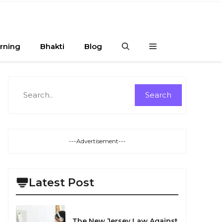
rning
Bhakti
Blog
Search
Search
---Advertisement---
Latest Post
The New Jersey Law Against