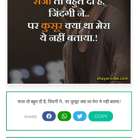
सजा तो बहुत दी है, जिंदगी ने.. पर कुसूर क्या था मेरा ये नहीं बताया.!