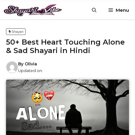
Skip
Menu
to
content
Shayari
50+ Best Heart Touching Alone
& Sad Shayari in Hindi
By
Olivia
Updated on: