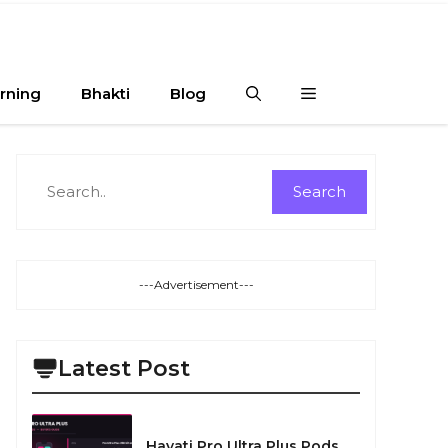
rning
Bhakti
Blog
Search
Search
---Advertisement---
Latest Post
Hayati Pro Ultra Plus Pods